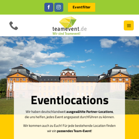
Zum
Eventfilter
Inhalt
springen
Eventlocations
Wir haben deutschlandweit
ausgewählte Partner-Locations
,
die uns helfen, jedes Event angepasst durchführen zu können.
Wir kommen auch zu Euch! Für jede bestehende Location finden
wir ein
passendes Team-Event
!