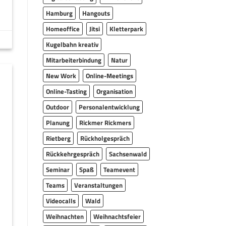
Hamburg
Hangouts
Homeoffice
Jitsi
Kletterpark
Kugelbahn kreativ
Mitarbeiterbindung
Natur
New Work
Online-Meetings
Online-Tasting
Organisation
Outdoor
Personalentwicklung
Planung
Rickmer Rickmers
Rietberg
Rückholgespräch
Rückkehrgespräch
Sachsenwald
Seminar
Spaß
Teamevent
Teams
Veranstaltungen
Videocalls
Wald
Weihnachten
Weihnachtsfeier