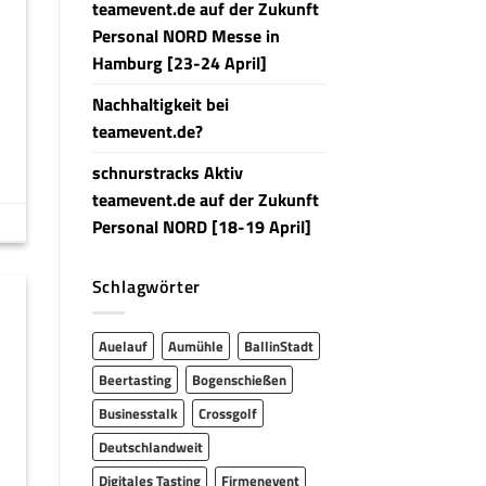
teamevent.de auf der Zukunft
Personal NORD Messe in
Hamburg [23-24 April]
Nachhaltigkeit bei
teamevent.de?
schnurstracks Aktiv
teamevent.de auf der Zukunft
Personal NORD [18-19 April]
Schlagwörter
Auelauf
Aumühle
BallinStadt
Beertasting
Bogenschießen
Businesstalk
Crossgolf
Deutschlandweit
Digitales Tasting
Firmenevent