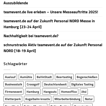
Auszubildende
teamevent.de live erleben – Unsere Messeauftritte 2025!
teamevent.de auf der Zukunft Personal NORD Messe in
Hamburg [23-24 April]
Nachhaltigkeit bei teamevent.de?
schnurstracks Aktiv teamevent.de auf der Zukunft Personal
NORD [18-19 April]
Schlagwörter
Auelauf
Aumühle
BallinStadt
Beertasting
Bogenschießen
Businesstalk
Crossgolf
Deutschlandweit
Digitales Tasting
Firmenevent
Hamburg
Hangouts
Homeoffice
Jitsi
Kletterpark
Kugelbahn kreativ
Mitarbeiterbindung
Natur