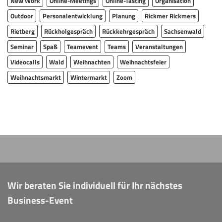
New Work
Online-Meetings
Online-Tasting
Organisation
Outdoor
Personalentwicklung
Planung
Rickmer Rickmers
Rietberg
Rückholgespräch
Rückkehrgespräch
Sachsenwald
Seminar
Spaß
Teamevent
Teams
Veranstaltungen
Videocalls
Wald
Weihnachten
Weihnachtsfeier
Weihnachtsmarkt
Wintermarkt
Zoom
Wir beraten Sie individuell für Ihr nächstes
Business-Event