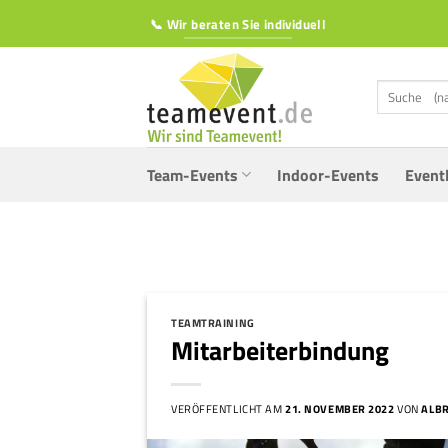
Zum
📞 Wir beraten Sie individuell
Inhalt
springen
Suchen
nach:
Team-Events
Indoor-Events
Event
TEAMTRAINING
Mitarbeiterbindung
VERÖFFENTLICHT AM
21. NOVEMBER 2022
VON
ALB