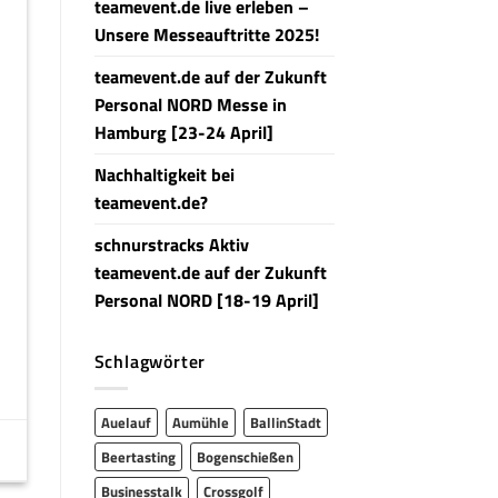
teamevent.de live erleben –
Unsere Messeauftritte 2025!
teamevent.de auf der Zukunft
Personal NORD Messe in
Hamburg [23-24 April]
Nachhaltigkeit bei
teamevent.de?
schnurstracks Aktiv
teamevent.de auf der Zukunft
Personal NORD [18-19 April]
Schlagwörter
Auelauf
Aumühle
BallinStadt
Beertasting
Bogenschießen
Businesstalk
Crossgolf