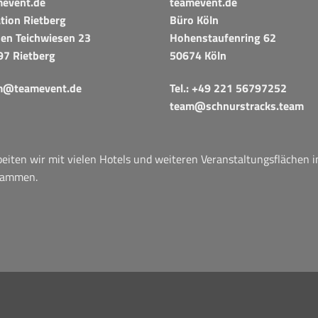
mevent.de
teamevent.de
tion Rietberg
Büro Köln
en Teichwiesen 23
Hohenstaufenring 62
97 Rietberg
50674 Köln
m@teamevent.de
Tel.:
+49 221 56797252
team@schnurstracks.team
iten wir mit vielen Hotels und weiteren Veranstaltungsflächen 
sammen.