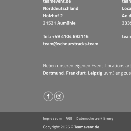
teamevent.de
tea
Norddeutschland
Loca
Holzhof 2
An d
21521 Aumühle
333
Tel.:
+49 4104 692116
tea
team@schnurstracks.team
Neben unseren eigenen Event-Locations arbe
Dortmund
,
Frankfurt
,
Leipzig
uvm.) eng zu
Impressum
AGB
Datenschutzerklärung
Copyright 2026 ©
Teamevent.de