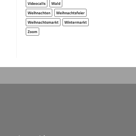
Videocalls
Wald
Weihnachten
Weihnachtsfeier
Weihnachtsmarkt
Wintermarkt
Zoom