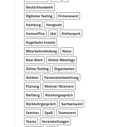
Deutschlandweit
Digitales Tasting
Firmenevent
Hamburg
Hangouts
Homeoffice
Jitsi
Kletterpark
Kugelbahn kreativ
Mitarbeiterbindung
Natur
New Work
Online-Meetings
Online-Tasting
Organisation
Outdoor
Personalentwicklung
Planung
Rickmer Rickmers
Rietberg
Rückholgespräch
Rückkehrgespräch
Sachsenwald
Seminar
Spaß
Teamevent
Teams
Veranstaltungen