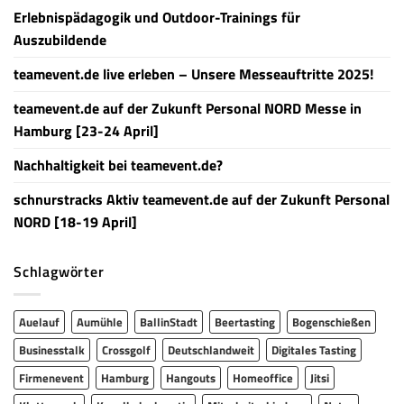
Erlebnispädagogik und Outdoor-Trainings für
Auszubildende
teamevent.de live erleben – Unsere Messeauftritte 2025!
teamevent.de auf der Zukunft Personal NORD Messe in
Hamburg [23-24 April]
Nachhaltigkeit bei teamevent.de?
schnurstracks Aktiv teamevent.de auf der Zukunft Personal
NORD [18-19 April]
Schlagwörter
Auelauf
Aumühle
BallinStadt
Beertasting
Bogenschießen
Businesstalk
Crossgolf
Deutschlandweit
Digitales Tasting
Firmenevent
Hamburg
Hangouts
Homeoffice
Jitsi