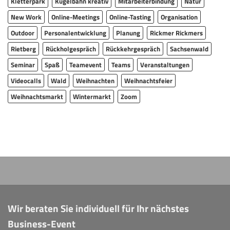
Kletterpark
Kugelbahn kreativ
Mitarbeiterbindung
Natur
New Work
Online-Meetings
Online-Tasting
Organisation
Outdoor
Personalentwicklung
Planung
Rickmer Rickmers
Rietberg
Rückholgespräch
Rückkehrgespräch
Sachsenwald
Seminar
Spaß
Teamevent
Teams
Veranstaltungen
Videocalls
Wald
Weihnachten
Weihnachtsfeier
Weihnachtsmarkt
Wintermarkt
Zoom
Wir beraten Sie individuell für Ihr nächstes
Business-Event