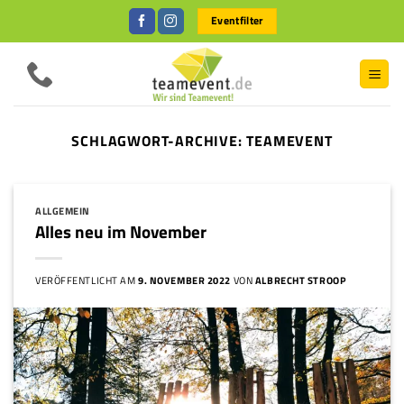
Zum
Eventfilter
Inhalt
springen
SCHLAGWORT-ARCHIVE:
TEAMEVENT
ALLGEMEIN
Alles neu im November
VERÖFFENTLICHT AM
9. NOVEMBER 2022
VON
ALBRECHT STROOP