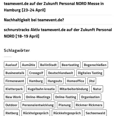
teamevent.de auf der Zukunft Personal NORD Messe in
Hamburg [23-24 April]
Nachhaltigkeit bei teamevent.de?
schnurstracks Aktiv teamevent.de auf der Zukunft Personal
NORD [18-19 April]
Schlagwörter
Auelauf
Aumühle
BallinStadt
Beertasting
Bogenschießen
Businesstalk
Crossgolf
Deutschlandweit
Digitales Tasting
Firmenevent
Hamburg
Hangouts
Homeoffice
Jitsi
Kletterpark
Kugelbahn kreativ
Mitarbeiterbindung
Natur
New Work
Online-Meetings
Online-Tasting
Organisation
Outdoor
Personalentwicklung
Planung
Rickmer Rickmers
Rietberg
Rückholgespräch
Rückkehrgespräch
Sachsenwald