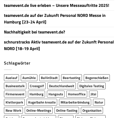
teamevent.de live erleben – Unsere Messeauftritte 2025!
teamevent.de auf der Zukunft Personal NORD Messe in
Hamburg [23-24 April]
Nachhaltigkeit bei teamevent.de?
schnurstracks Aktiv teamevent.de auf der Zukunft Personal
NORD [18-19 April]
Schlagwörter
Auelauf
Aumühle
BallinStadt
Beertasting
Bogenschießen
Businesstalk
Crossgolf
Deutschlandweit
Digitales Tasting
Firmenevent
Hamburg
Hangouts
Homeoffice
Jitsi
Kletterpark
Kugelbahn kreativ
Mitarbeiterbindung
Natur
New Work
Online-Meetings
Online-Tasting
Organisation