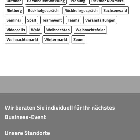
Outdoor
Personalentwicklung
Planung
Rickmer Rickmers
Rietberg
Rückholgespräch
Rückkehrgespräch
Sachsenwald
Seminar
Spaß
Teamevent
Teams
Veranstaltungen
Videocalls
Wald
Weihnachten
Weihnachtsfeier
Weihnachtsmarkt
Wintermarkt
Zoom
Wir beraten Sie individuell für Ihr nächstes
Business-Event
Unsere Standorte