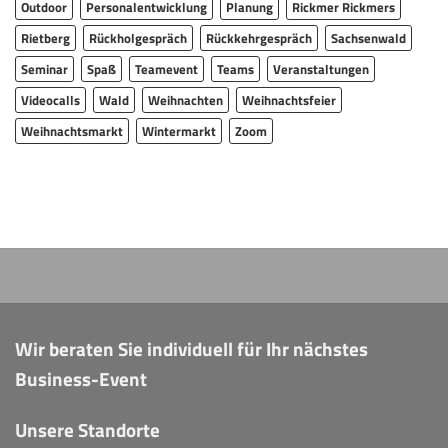
Outdoor
Personalentwicklung
Planung
Rickmer Rickmers
Rietberg
Rückholgespräch
Rückkehrgespräch
Sachsenwald
Seminar
Spaß
Teamevent
Teams
Veranstaltungen
Videocalls
Wald
Weihnachten
Weihnachtsfeier
Weihnachtsmarkt
Wintermarkt
Zoom
Wir beraten Sie individuell für Ihr nächstes
Business-Event
Unsere Standorte