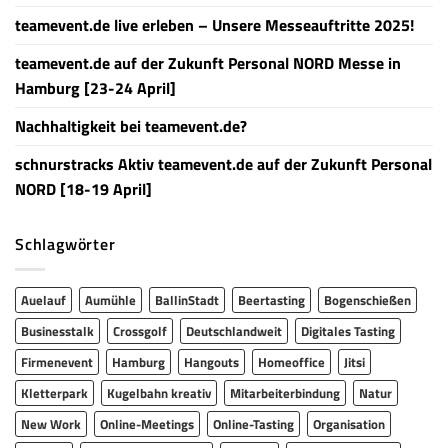
teamevent.de live erleben – Unsere Messeauftritte 2025!
teamevent.de auf der Zukunft Personal NORD Messe in
Hamburg [23-24 April]
Nachhaltigkeit bei teamevent.de?
schnurstracks Aktiv teamevent.de auf der Zukunft Personal
NORD [18-19 April]
Schlagwörter
Auelauf
Aumühle
BallinStadt
Beertasting
Bogenschießen
Businesstalk
Crossgolf
Deutschlandweit
Digitales Tasting
Firmenevent
Hamburg
Hangouts
Homeoffice
Jitsi
Kletterpark
Kugelbahn kreativ
Mitarbeiterbindung
Natur
New Work
Online-Meetings
Online-Tasting
Organisation