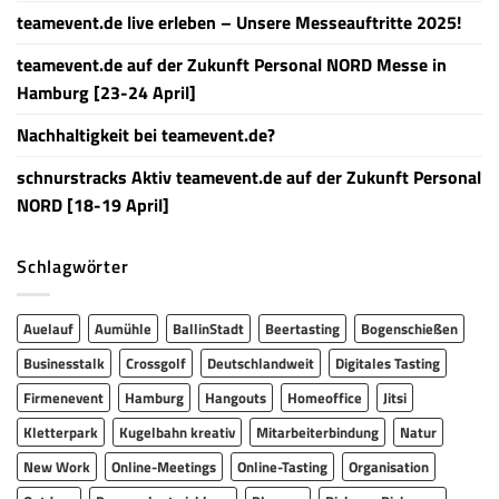
teamevent.de live erleben – Unsere Messeauftritte 2025!
teamevent.de auf der Zukunft Personal NORD Messe in
Hamburg [23-24 April]
Nachhaltigkeit bei teamevent.de?
schnurstracks Aktiv teamevent.de auf der Zukunft Personal
NORD [18-19 April]
Schlagwörter
Auelauf
Aumühle
BallinStadt
Beertasting
Bogenschießen
Businesstalk
Crossgolf
Deutschlandweit
Digitales Tasting
Firmenevent
Hamburg
Hangouts
Homeoffice
Jitsi
Kletterpark
Kugelbahn kreativ
Mitarbeiterbindung
Natur
New Work
Online-Meetings
Online-Tasting
Organisation