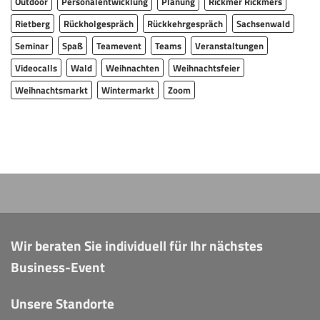
Outdoor
Personalentwicklung
Planung
Rickmer Rickmers
Rietberg
Rückholgespräch
Rückkehrgespräch
Sachsenwald
Seminar
Spaß
Teamevent
Teams
Veranstaltungen
Videocalls
Wald
Weihnachten
Weihnachtsfeier
Weihnachtsmarkt
Wintermarkt
Zoom
Wir beraten Sie individuell für Ihr nächstes
Business-Event
Unsere Standorte