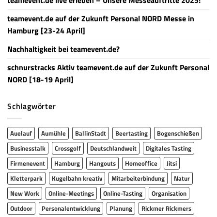
teamevent.de live erleben – Unsere Messeauftritte 2025!
teamevent.de auf der Zukunft Personal NORD Messe in
Hamburg [23-24 April]
Nachhaltigkeit bei teamevent.de?
schnurstracks Aktiv teamevent.de auf der Zukunft Personal
NORD [18-19 April]
Schlagwörter
Auelauf
Aumühle
BallinStadt
Beertasting
Bogenschießen
Businesstalk
Crossgolf
Deutschlandweit
Digitales Tasting
Firmenevent
Hamburg
Hangouts
Homeoffice
Jitsi
Kletterpark
Kugelbahn kreativ
Mitarbeiterbindung
Natur
New Work
Online-Meetings
Online-Tasting
Organisation
Outdoor
Personalentwicklung
Planung
Rickmer Rickmers