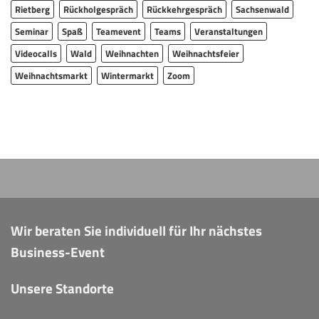
Rietberg
Rückholgespräch
Rückkehrgespräch
Sachsenwald
Seminar
Spaß
Teamevent
Teams
Veranstaltungen
Videocalls
Wald
Weihnachten
Weihnachtsfeier
Weihnachtsmarkt
Wintermarkt
Zoom
Wir beraten Sie individuell für Ihr nächstes
Business-Event
Unsere Standorte