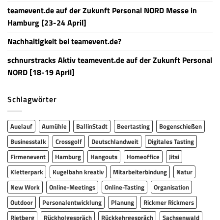
teamevent.de auf der Zukunft Personal NORD Messe in
Hamburg [23-24 April]
Nachhaltigkeit bei teamevent.de?
schnurstracks Aktiv teamevent.de auf der Zukunft Personal
NORD [18-19 April]
Schlagwörter
Auelauf
Aumühle
BallinStadt
Beertasting
Bogenschießen
Businesstalk
Crossgolf
Deutschlandweit
Digitales Tasting
Firmenevent
Hamburg
Hangouts
Homeoffice
Jitsi
Kletterpark
Kugelbahn kreativ
Mitarbeiterbindung
Natur
New Work
Online-Meetings
Online-Tasting
Organisation
Outdoor
Personalentwicklung
Planung
Rickmer Rickmers
Rietberg
Rückholgespräch
Rückkehrgespräch
Sachsenwald