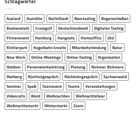
Schlagwörter
Auelauf
Aumühle
BallinStadt
Beertasting
Bogenschießen
Businesstalk
Crossgolf
Deutschlandweit
Digitales Tasting
Firmenevent
Hamburg
Hangouts
Homeoffice
Jitsi
Kletterpark
Kugelbahn kreativ
Mitarbeiterbindung
Natur
New Work
Online-Meetings
Online-Tasting
Organisation
Outdoor
Personalentwicklung
Planung
Rickmer Rickmers
Rietberg
Rückholgespräch
Rückkehrgespräch
Sachsenwald
Seminar
Spaß
Teamevent
Teams
Veranstaltungen
Videocalls
Wald
Weihnachten
Weihnachtsfeier
Weihnachtsmarkt
Wintermarkt
Zoom