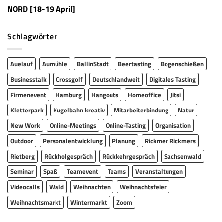
NORD [18-19 April]
Schlagwörter
Auelauf
Aumühle
BallinStadt
Beertasting
Bogenschießen
Businesstalk
Crossgolf
Deutschlandweit
Digitales Tasting
Firmenevent
Hamburg
Hangouts
Homeoffice
Jitsi
Kletterpark
Kugelbahn kreativ
Mitarbeiterbindung
Natur
New Work
Online-Meetings
Online-Tasting
Organisation
Outdoor
Personalentwicklung
Planung
Rickmer Rickmers
Rietberg
Rückholgespräch
Rückkehrgespräch
Sachsenwald
Seminar
Spaß
Teamevent
Teams
Veranstaltungen
Videocalls
Wald
Weihnachten
Weihnachtsfeier
Weihnachtsmarkt
Wintermarkt
Zoom