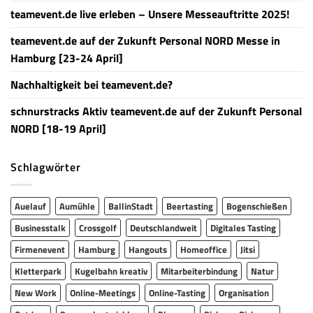
teamevent.de live erleben – Unsere Messeauftritte 2025!
teamevent.de auf der Zukunft Personal NORD Messe in
Hamburg [23-24 April]
Nachhaltigkeit bei teamevent.de?
schnurstracks Aktiv teamevent.de auf der Zukunft Personal
NORD [18-19 April]
Schlagwörter
Auelauf
Aumühle
BallinStadt
Beertasting
Bogenschießen
Businesstalk
Crossgolf
Deutschlandweit
Digitales Tasting
Firmenevent
Hamburg
Hangouts
Homeoffice
Jitsi
Kletterpark
Kugelbahn kreativ
Mitarbeiterbindung
Natur
New Work
Online-Meetings
Online-Tasting
Organisation