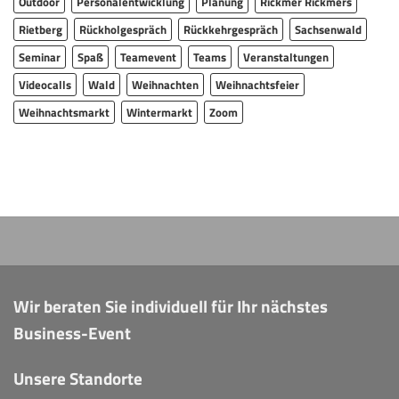
Outdoor
Personalentwicklung
Planung
Rickmer Rickmers
Rietberg
Rückholgespräch
Rückkehrgespräch
Sachsenwald
Seminar
Spaß
Teamevent
Teams
Veranstaltungen
Videocalls
Wald
Weihnachten
Weihnachtsfeier
Weihnachtsmarkt
Wintermarkt
Zoom
Wir beraten Sie individuell für Ihr nächstes
Business-Event
Unsere Standorte