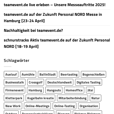
teamevent.de live erleben – Unsere Messeauftritte 2025!
teamevent.de auf der Zukunft Personal NORD Messe in
Hamburg [23-24 April]
Nachhaltigkeit bei teamevent.de?
schnurstracks Aktiv teamevent.de auf der Zukunft Personal
NORD [18-19 April]
Schlagwörter
Auelauf
Aumühle
BallinStadt
Beertasting
Bogenschießen
Businesstalk
Crossgolf
Deutschlandweit
Digitales Tasting
Firmenevent
Hamburg
Hangouts
Homeoffice
Jitsi
Kletterpark
Kugelbahn kreativ
Mitarbeiterbindung
Natur
New Work
Online-Meetings
Online-Tasting
Organisation
Outdoor
Personalentwicklung
Planung
Rickmer Rickmers