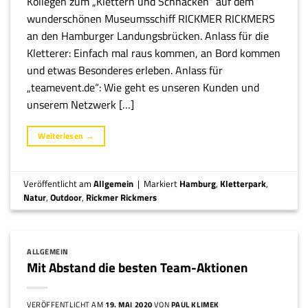
Kollegen zum „Klettern und Schnacken“ auf dem
wunderschönen Museumsschiff RICKMER RICKMERS
an den Hamburger Landungsbrücken. Anlass für die
Kletterer: Einfach mal raus kommen, an Bord kommen
und etwas Besonderes erleben. Anlass für
„teamevent.de“: Wie geht es unseren Kunden und
unserem Netzwerk […]
Weiterlesen
→
Veröffentlicht am
Allgemein
|
Markiert
Hamburg
,
Kletterpark
,
Natur
,
Outdoor
,
Rickmer Rickmers
ALLGEMEIN
Mit Abstand die besten Team-Aktionen
VERÖFFENTLICHT AM
19. MAI 2020
VON
PAUL KLIMEK