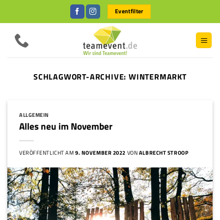
Zum
Eventfilter
Inhalt
springen
SCHLAGWORT-ARCHIVE:
WINTERMARKT
ALLGEMEIN
Alles neu im November
VERÖFFENTLICHT AM
9. NOVEMBER 2022
VON
ALBRECHT STROOP