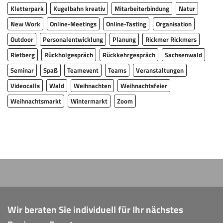
Kletterpark
Kugelbahn kreativ
Mitarbeiterbindung
Natur
New Work
Online-Meetings
Online-Tasting
Organisation
Outdoor
Personalentwicklung
Planung
Rickmer Rickmers
Rietberg
Rückholgespräch
Rückkehrgespräch
Sachsenwald
Seminar
Spaß
Teamevent
Teams
Veranstaltungen
Videocalls
Wald
Weihnachten
Weihnachtsfeier
Weihnachtsmarkt
Wintermarkt
Zoom
Wir beraten Sie individuell für Ihr nächstes