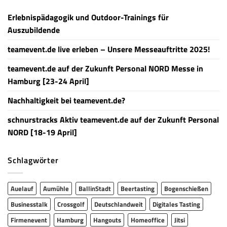
Erlebnispädagogik und Outdoor-Trainings für
Auszubildende
teamevent.de live erleben – Unsere Messeauftritte 2025!
teamevent.de auf der Zukunft Personal NORD Messe in
Hamburg [23-24 April]
Nachhaltigkeit bei teamevent.de?
schnurstracks Aktiv teamevent.de auf der Zukunft Personal
NORD [18-19 April]
Schlagwörter
Auelauf
Aumühle
BallinStadt
Beertasting
Bogenschießen
Businesstalk
Crossgolf
Deutschlandweit
Digitales Tasting
Firmenevent
Hamburg
Hangouts
Homeoffice
Jitsi