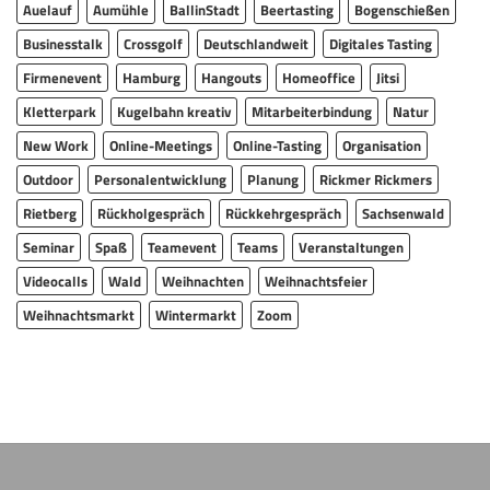
Auelauf
Aumühle
BallinStadt
Beertasting
Bogenschießen
Businesstalk
Crossgolf
Deutschlandweit
Digitales Tasting
Firmenevent
Hamburg
Hangouts
Homeoffice
Jitsi
Kletterpark
Kugelbahn kreativ
Mitarbeiterbindung
Natur
New Work
Online-Meetings
Online-Tasting
Organisation
Outdoor
Personalentwicklung
Planung
Rickmer Rickmers
Rietberg
Rückholgespräch
Rückkehrgespräch
Sachsenwald
Seminar
Spaß
Teamevent
Teams
Veranstaltungen
Videocalls
Wald
Weihnachten
Weihnachtsfeier
Weihnachtsmarkt
Wintermarkt
Zoom