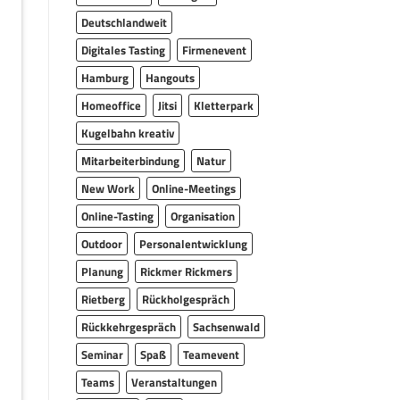
Deutschlandweit
Digitales Tasting
Firmenevent
Hamburg
Hangouts
Homeoffice
Jitsi
Kletterpark
Kugelbahn kreativ
Mitarbeiterbindung
Natur
New Work
Online-Meetings
Online-Tasting
Organisation
Outdoor
Personalentwicklung
Planung
Rickmer Rickmers
Rietberg
Rückholgespräch
Rückkehrgespräch
Sachsenwald
Seminar
Spaß
Teamevent
Teams
Veranstaltungen