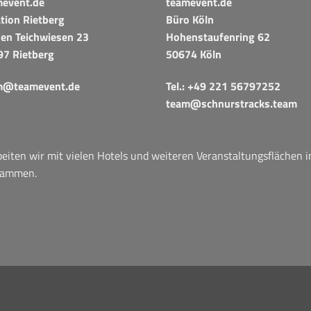
mevent.de
teamevent.de
tion Rietberg
Büro Köln
en Teichwiesen 23
Hohenstaufenring 62
97 Rietberg
50674 Köln
m@teamevent.de
Tel.:
+49 221 56797252
team@schnurstracks.team
iten wir mit vielen Hotels und weiteren Veranstaltungsflächen 
sammen.