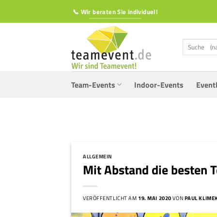
Zum
📞 Wir beraten Sie individuell
Inhalt
springen
Suchen
nach:
Team-Events
Indoor-Events
Event
ALLGEMEIN
Mit Abstand die besten
VERÖFFENTLICHT AM
19. MAI 2020
VON
PAUL KLIME