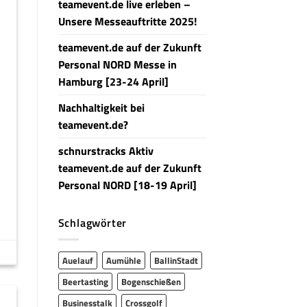
teamevent.de live erleben –
Unsere Messeauftritte 2025!
teamevent.de auf der Zukunft
Personal NORD Messe in
Hamburg [23-24 April]
Nachhaltigkeit bei
teamevent.de?
schnurstracks Aktiv
teamevent.de auf der Zukunft
Personal NORD [18-19 April]
Schlagwörter
Auelauf
Aumühle
BallinStadt
Beertasting
Bogenschießen
Businesstalk
Crossgolf