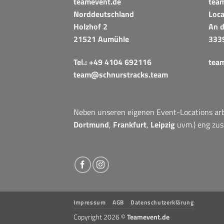
teamevent.de
tea
Norddeutschland
Loca
Holzhof 2
An d
21521 Aumühle
333
Tel.:
+49 4104 692116
tea
team@schnurstracks.team
Neben unseren eigenen Event-Locations arbe
Dortmund
,
Frankfurt
,
Leipzig
uvm.) eng zu
Impressum
AGB
Datenschutzerklärung
Copyright 2026 ©
Teamevent.de