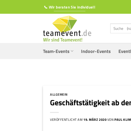
Zum
📞 Wir beraten Sie individuell
Inhalt
springen
Suchen
nach:
Team-Events
Indoor-Events
Event
ALLGEMEIN
Geschäftstätigkeit ab d
VERÖFFENTLICHT AM
19. MÄRZ 2020
VON
PAUL KLI