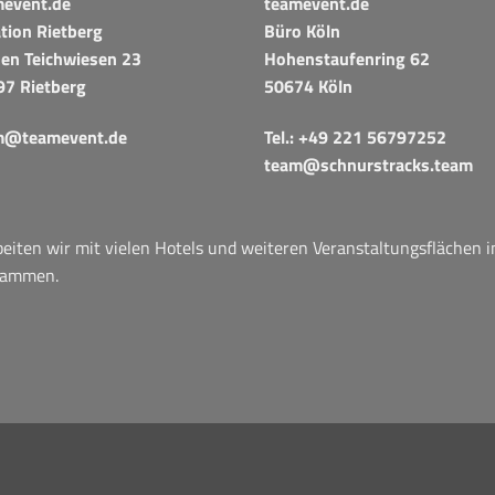
mevent.de
teamevent.de
tion Rietberg
Büro Köln
en Teichwiesen 23
Hohenstaufenring 62
97 Rietberg
50674 Köln
m@teamevent.de
Tel.:
+49 221 56797252
team@schnurstracks.team
iten wir mit vielen Hotels und weiteren Veranstaltungsflächen 
sammen.