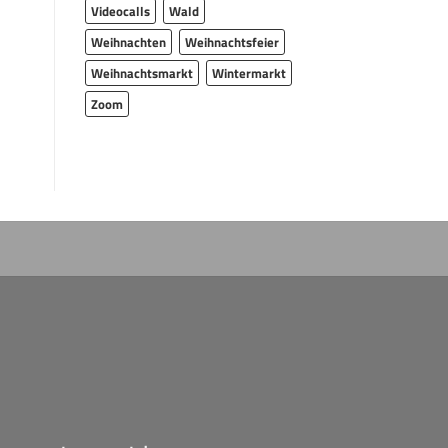
Videocalls
Wald
Weihnachten
Weihnachtsfeier
Weihnachtsmarkt
Wintermarkt
Zoom