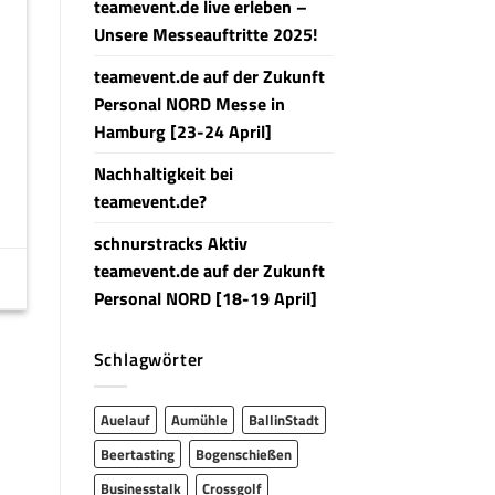
teamevent.de live erleben –
Unsere Messeauftritte 2025!
teamevent.de auf der Zukunft
Personal NORD Messe in
Hamburg [23-24 April]
Nachhaltigkeit bei
teamevent.de?
schnurstracks Aktiv
teamevent.de auf der Zukunft
Personal NORD [18-19 April]
Schlagwörter
Auelauf
Aumühle
BallinStadt
Beertasting
Bogenschießen
Businesstalk
Crossgolf