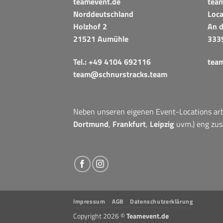
teamevent.de
tea
Norddeutschland
Loca
Holzhof 2
An d
21521 Aumühle
333
Tel.:
+49 4104 692116
tea
team@schnurstracks.team
Neben unseren eigenen Event-Locations arbe
Dortmund
,
Frankfurt
,
Leipzig
uvm.) eng zu
Impressum
AGB
Datenschutzerklärung
Copyright 2026 ©
Teamevent.de