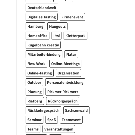
Deutschlandweit
Digitales Tasting
Firmenevent
Hamburg
Hangouts
Homeoffice
Jitsi
Kletterpark
Kugelbahn kreativ
Mitarbeiterbindung
Natur
New Work
Online-Meetings
Online-Tasting
Organisation
Outdoor
Personalentwicklung
Planung
Rickmer Rickmers
Rietberg
Rückholgespräch
Rückkehrgespräch
Sachsenwald
Seminar
Spaß
Teamevent
Teams
Veranstaltungen