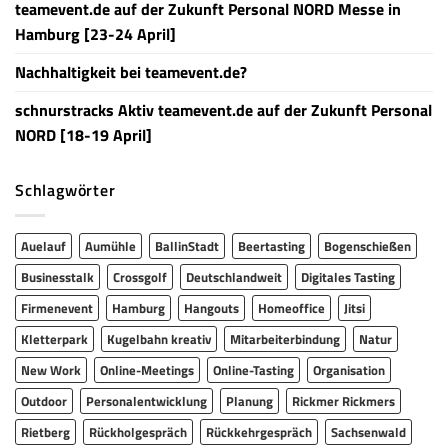
teamevent.de auf der Zukunft Personal NORD Messe in
Hamburg [23-24 April]
Nachhaltigkeit bei teamevent.de?
schnurstracks Aktiv teamevent.de auf der Zukunft Personal
NORD [18-19 April]
Schlagwörter
Auelauf
Aumühle
BallinStadt
Beertasting
Bogenschießen
Businesstalk
Crossgolf
Deutschlandweit
Digitales Tasting
Firmenevent
Hamburg
Hangouts
Homeoffice
Jitsi
Kletterpark
Kugelbahn kreativ
Mitarbeiterbindung
Natur
New Work
Online-Meetings
Online-Tasting
Organisation
Outdoor
Personalentwicklung
Planung
Rickmer Rickmers
Rietberg
Rückholgespräch
Rückkehrgespräch
Sachsenwald