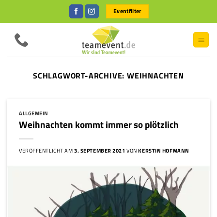
Zum
Eventfilter
Inhalt
springen
SCHLAGWORT-ARCHIVE:
WEIHNACHTEN
ALLGEMEIN
Weihnachten kommt immer so plötzlich
VERÖFFENTLICHT AM
3. SEPTEMBER 2021
VON
KERSTIN HOFMANN