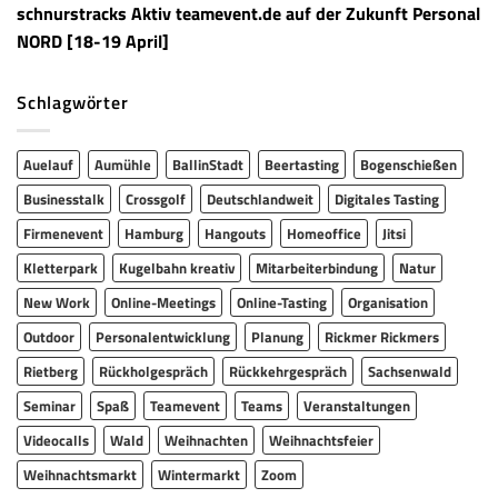
schnurstracks Aktiv teamevent.de auf der Zukunft Personal
NORD [18-19 April]
Schlagwörter
Auelauf
Aumühle
BallinStadt
Beertasting
Bogenschießen
Businesstalk
Crossgolf
Deutschlandweit
Digitales Tasting
Firmenevent
Hamburg
Hangouts
Homeoffice
Jitsi
Kletterpark
Kugelbahn kreativ
Mitarbeiterbindung
Natur
New Work
Online-Meetings
Online-Tasting
Organisation
Outdoor
Personalentwicklung
Planung
Rickmer Rickmers
Rietberg
Rückholgespräch
Rückkehrgespräch
Sachsenwald
Seminar
Spaß
Teamevent
Teams
Veranstaltungen
Videocalls
Wald
Weihnachten
Weihnachtsfeier
Weihnachtsmarkt
Wintermarkt
Zoom