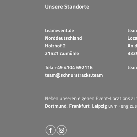
Unsere Standorte
teamevent.de
tea
Norddeutschland
Loca
Holzhof 2
An d
21521 Aumühle
333
Tel.:
+49 4104 692116
tea
team@schnurstracks.team
Neben unseren eigenen Event-Locations arbe
Dortmund
,
Frankfurt
,
Leipzig
uvm.) eng zu