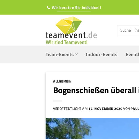
Zum
📞 Wir beraten Sie individuell
Inhalt
springen
Suchen
nach:
Team-Events
Indoor-Events
Event
ALLGEMEIN
Bogenschießen überall 
VERÖFFENTLICHT AM
17. NOVEMBER 2020
VON
PAUL