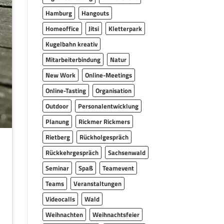
Hamburg
Hangouts
Homeoffice
Jitsi
Kletterpark
Kugelbahn kreativ
Mitarbeiterbindung
Natur
New Work
Online-Meetings
Online-Tasting
Organisation
Outdoor
Personalentwicklung
Planung
Rickmer Rickmers
Rietberg
Rückholgespräch
Rückkehrgespräch
Sachsenwald
Seminar
Spaß
Teamevent
Teams
Veranstaltungen
Videocalls
Wald
Weihnachten
Weihnachtsfeier