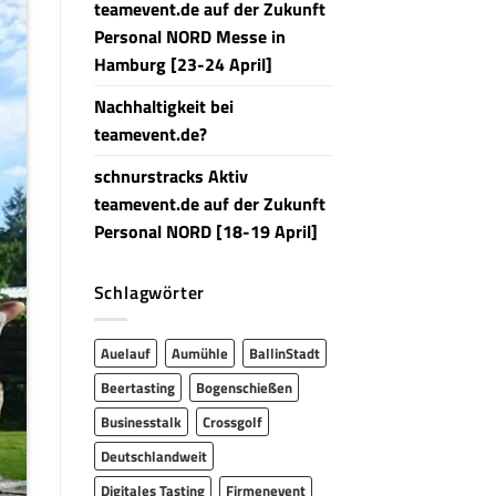
teamevent.de auf der Zukunft
Personal NORD Messe in
Hamburg [23-24 April]
Nachhaltigkeit bei
teamevent.de?
schnurstracks Aktiv
teamevent.de auf der Zukunft
Personal NORD [18-19 April]
Schlagwörter
Auelauf
Aumühle
BallinStadt
Beertasting
Bogenschießen
Businesstalk
Crossgolf
Deutschlandweit
Digitales Tasting
Firmenevent