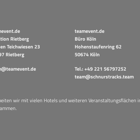
mevent.de
teamevent.de
tion Rietberg
Büro Köln
en Teichwiesen 23
Hohenstaufenring 62
97 Rietberg
50674 Köln
m@teamevent.de
Tel.:
+49 221 56797252
team@schnurstracks.team
iten wir mit vielen Hotels und weiteren Veranstaltungsflächen 
sammen.