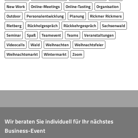
New Work
Online-Meetings
Online-Tasting
Organisation
Outdoor
Personalentwicklung
Planung
Rickmer Rickmers
Rietberg
Rückholgespräch
Rückkehrgespräch
Sachsenwald
Seminar
Spaß
Teamevent
Teams
Veranstaltungen
Videocalls
Wald
Weihnachten
Weihnachtsfeier
Weihnachtsmarkt
Wintermarkt
Zoom
Wir beraten Sie individuell für Ihr nächstes
Business-Event