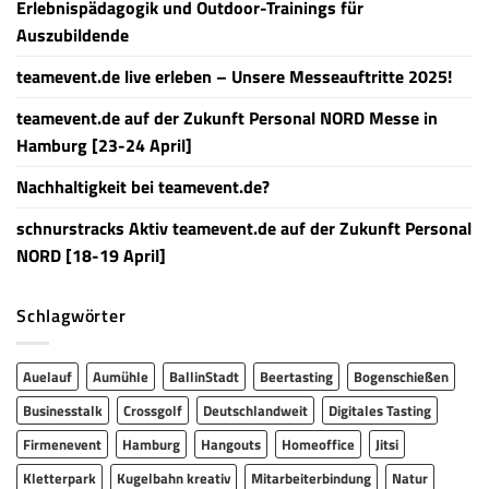
Erlebnispädagogik und Outdoor-Trainings für
Auszubildende
teamevent.de live erleben – Unsere Messeauftritte 2025!
teamevent.de auf der Zukunft Personal NORD Messe in
Hamburg [23-24 April]
Nachhaltigkeit bei teamevent.de?
schnurstracks Aktiv teamevent.de auf der Zukunft Personal
NORD [18-19 April]
Schlagwörter
Auelauf
Aumühle
BallinStadt
Beertasting
Bogenschießen
Businesstalk
Crossgolf
Deutschlandweit
Digitales Tasting
Firmenevent
Hamburg
Hangouts
Homeoffice
Jitsi
Kletterpark
Kugelbahn kreativ
Mitarbeiterbindung
Natur