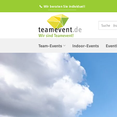
Zum
📞 Wir beraten Sie individuell
Inhalt
springen
Suchen
nach:
Team-Events
Indoor-Events
Event