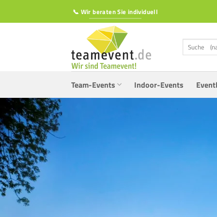
Zum
📞 Wir beraten Sie individuell
Inhalt
springen
Suchen
nach:
Team-Events
Indoor-Events
Event