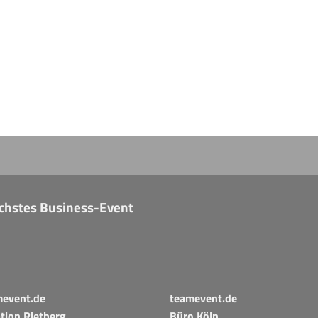
nächstes Business-Event
mevent.de
teamevent.de
tion Rietberg
Büro Köln