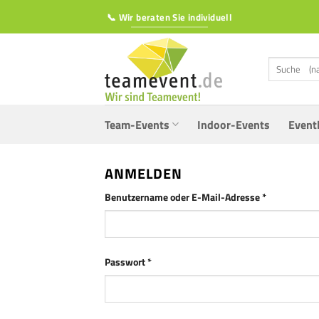
Zum
📞 Wir beraten Sie individuell
Inhalt
springen
Suchen
nach:
Team-Events
Indoor-Events
Event
ANMELDEN
Erforderlich
Benutzername oder E-Mail-Adresse
*
Erforderlich
Passwort
*