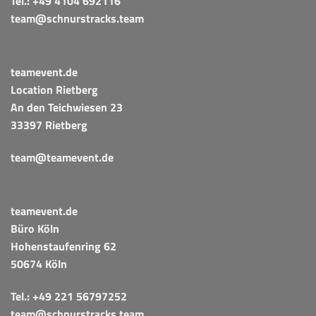
Tel.:
+49 4104 692116
team@schnurstracks.team
teamevent.de
Location Rietberg
An den Teichwiesen 23
33397 Rietberg
team@teamevent.de
teamevent.de
Büro Köln
Hohenstaufenring 62
50674 Köln
Tel.:
+49 221 56797252
team@schnurstracks.team