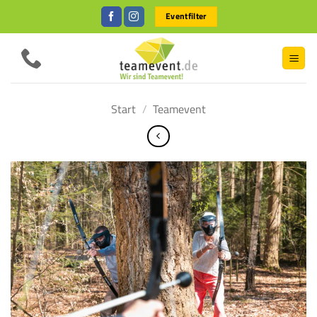
Zum
Eventfilter
Inhalt
springen
Start
/
Teamevent