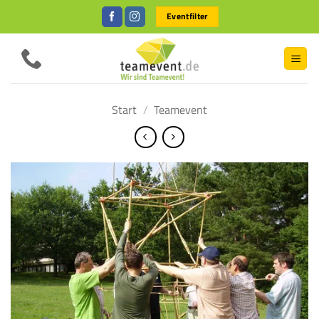
Zum
Eventfilter
Inhalt
springen
Start
/
Teamevent