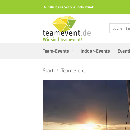
Zum
📞 Wir beraten Sie individuell
Inhalt
springen
Suchen
nach:
Team-Events
Indoor-Events
Event
Start
/
Teamevent