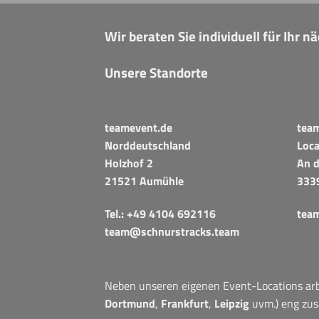
Wir beraten Sie individuell für Ihr 
Unsere Standorte
teamevent.de
tea
Norddeutschland
Loca
Holzhof 2
An d
21521 Aumühle
333
Tel.:
+49 4104 692116
tea
team@schnurstracks.team
Neben unseren eigenen Event-Locations arbe
Dortmund
,
Frankfurt
,
Leipzig
uvm.) eng zu