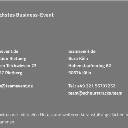
nächstes Business-Event
mevent.de
teamevent.de
tion Rietberg
Büro Köln
en Teichwiesen 23
Hohenstaufenring 62
97 Rietberg
50674 Köln
m@teamevent.de
Tel.:
+49 221 56797252
team@schnurstracks.team
iten wir mit vielen Hotels und weiteren Veranstaltungsflächen 
sammen.