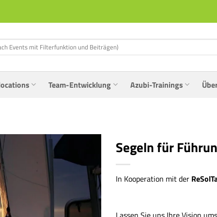
locations
Team-Entwicklung
Azubi-Trainings
Übe
Segeln für Führu
In Kooperation mit der
ReSolT
Lassen Sie uns Ihre Vision um