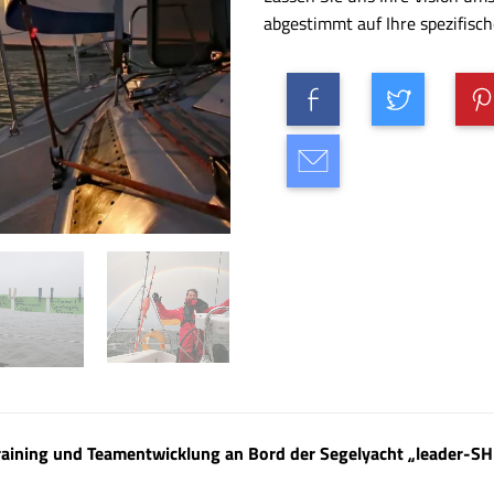
abgestimmt auf Ihre spezifisc
aining und Teamentwicklung an Bord der Segelyacht „leader-SHI