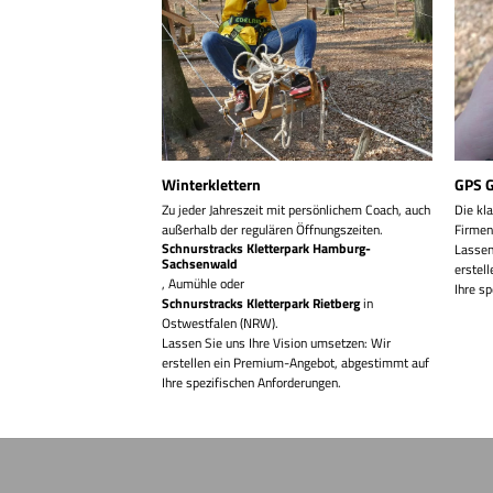
RICKMER RICKMERS
Winterklettern
GPS G
r den 1. Mast und 4
Zu jeder Jahreszeit mit persönlichem Coach, auch
Die kl
 Stunde €200,00.
€
außerhalb der regulären Öffnungszeiten.
Firmen
Schnurstracks Kletterpark Hamburg-
st
Lassen
Sachsenwald
s, 12:00 – 18:00 Uhr) –
erstel
, Aumühle oder
Ihre s
Schnurstracks Kletterpark Rietberg
in
cke und ca. 8
Ostwestfalen (NRW).
rstrecke. Panoramablick
Lassen Sie uns Ihre Vision umsetzen: Wir
fen aus 35 m Höhe.
erstellen ein Premium-Angebot, abgestimmt auf
Ihre spezifischen Anforderungen.