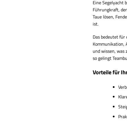
Eine Segelyacht 
Führungkraft, den
Taue lösen, Fend
ist.
Das bedeutet für
Kommunikation, Au
und wissen, was z
so gelingt Teamb
Vorteile für I
Verb
Klar
Stei
Prak