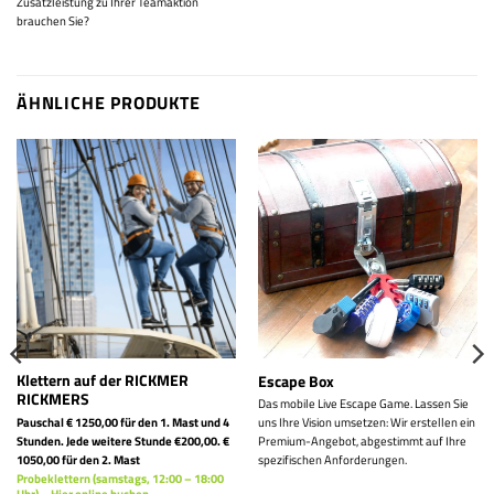
Zusatzleistung zu Ihrer Teamaktion
brauchen Sie?
ÄHNLICHE PRODUKTE
Klettern auf der RICKMER
Escape Box
RICKMERS
Das mobile Live Escape Game. Lassen Sie
Pauschal € 1250,00 für den 1. Mast und 4
uns Ihre Vision umsetzen: Wir erstellen ein
Stunden. Jede weitere Stunde €200,00.
€
Premium-Angebot, abgestimmt auf Ihre
1050,00 für den 2. Mast
spezifischen Anforderungen.
Probeklettern (samstags, 12:00 – 18:00
Uhr) – Hier online buchen