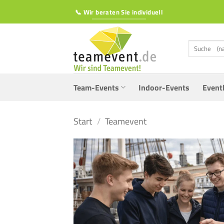
Zum
📞 Wir beraten Sie individuell
Inhalt
springen
Suchen
nach:
Team-Events
Indoor-Events
Event
Start
/
Teamevent