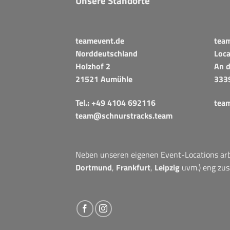
Unsere Standorte
teamevent.de
tea
Norddeutschland
Loca
Holzhof 2
An d
21521 Aumühle
333
Tel.:
+49 4104 692116
tea
team@schnurstracks.team
Neben unseren eigenen Event-Locations arbe
Dortmund
,
Frankfurt
,
Leipzig
uvm.) eng zu