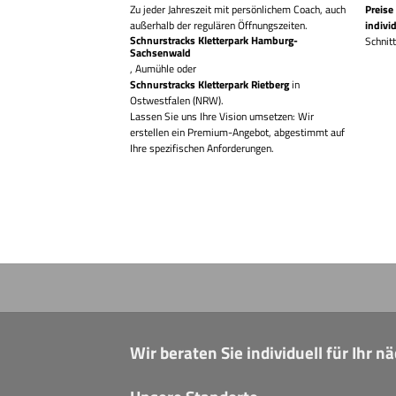
am Abend und die dunkle
Zu jeder Jahreszeit mit persönlichem Coach, auch
Preise
außerhalb der regulären Öffnungszeiten.
indivi
Schnurstracks Kletterpark Hamburg-
sion umsetzen: Wir
Schnit
Sachsenwald
Angebot, abgestimmt auf
, Aumühle oder
derungen.
Schnurstracks Kletterpark Rietberg
in
Ostwestfalen (NRW).
Lassen Sie uns Ihre Vision umsetzen: Wir
erstellen ein Premium-Angebot, abgestimmt auf
Ihre spezifischen Anforderungen.
Wir beraten Sie individuell für Ihr 