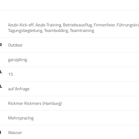
Azubi-Kick-off, Azubi-Training, Betriebsausflug, Firmenfeier, Führungskrä
Tagungsbegleitung, Teambuilding, Teamtraining
R
Outdoor
ganzjährig
L
15
L
auf Anfrage
Rickmer Rickmers (Hamburg)
Mehrsprachig
N
Wasser