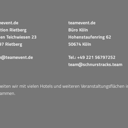
mevent.de
teamevent.de
tion Rietberg
Büro Köln
en Teichwiesen 23
Hohenstaufenring 62
97 Rietberg
50674 Köln
m@teamevent.de
Tel.:
+49 221 56797252
team@schnurstracks.team
iten wir mit vielen Hotels und weiteren Veranstaltungsflächen 
sammen.