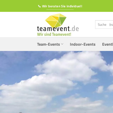
Zum
📞 Wir beraten Sie individuell
Inhalt
springen
Suchen
nach:
Team-Events
Indoor-Events
Event